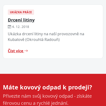
UKÁZKA PRÁCE
Drcení litiny
4. 12. 2018
Ukázka drcení litiny na naší provozovně na
Kubalově (Okrouhlá Radouň)
Číst více
Máte kovový odpad k prodeji?
Přivezte nám svůj kovový odpad - získáte
férovou cenu a rychlé jednání.