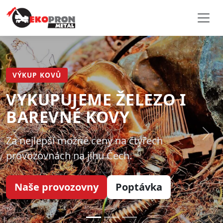
VÝKUP KOVŮ
VYKUPUJEME ŽELEZO I
BAREVNÉ KOVY
Predchozi
Dals
Za nejlepší možné ceny na čtyřech
provozovnách na jihu Čech.
Naše provozovny
Poptávka