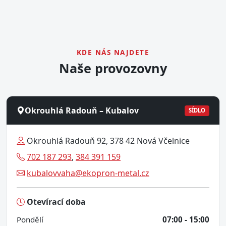
KDE NÁS NAJDETE
Naše provozovny
Okrouhlá Radouň – Kubalov
SÍDLO
Okrouhlá Radouň 92, 378 42 Nová Včelnice
702 187 293
,
384 391 159
kubalovvaha@ekopron-metal.cz
Otevírací doba
Pondělí
07:00 - 15:00